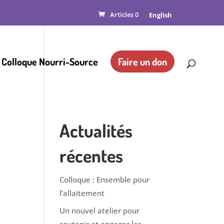
Articles 0
English
 Colloque Nourri-Source
Faire un don
Actualités
récentes
Colloque : Ensemble pour
l’allaitement
Un nouvel atelier pour
soutenir et engager les