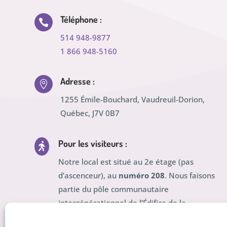
Téléphone :

514 948-9877
1 866 948-5160
Adresse :

1255 Émile-Bouchard, Vaudreuil-Dorion,
Québec, J7V 0B7
Pour les visiteurs :

Notre local est situé au 2e étage (pas
d’ascenceur), au
numéro 208
. Nous faisons
partie du pôle communautaire
intergénérationnel de l’Édifice de la
Croisée, qui se trouve à 750m de la Gare