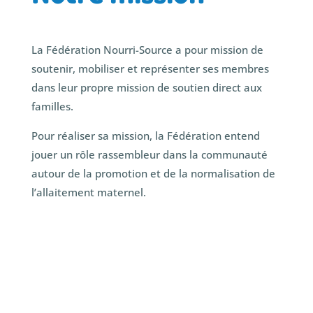
La Fédération Nourri-Source a pour mission de
soutenir, mobiliser et représenter ses membres
dans leur propre mission de soutien direct aux
familles.
Pour réaliser sa mission, la Fédération entend
jouer un rôle rassembleur dans la communauté
autour de la promotion et de la normalisation de
l’allaitement maternel.

Activités de visibilité et de représentation

L'élaboration de politiques et de lignes directrices
communes pour le réseau

Partage d'informations, de ressources et de bonnes