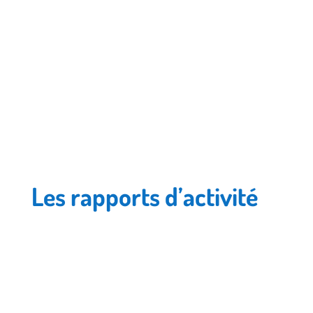
pratiques au sein du réseau

Création et diffusion de contenus et d'outils fiables
et adaptés

Rédaction et publication du guide Le Petit Nourri-
Source

Promouvoir les effets bénéfiques de l'allaitement
maternel sur la santé des mères et des enfants
Les rapports d’activité