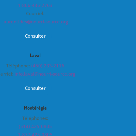
1-866-436-2763
Courriel:
laurentides@nourri-source.org
Consulter
Laval
Téléphone:
(450) 233-2116
urriel:
info.laval@nourri-source.org
Consulter
Montérégie
Téléphones:
(514) 425-0805
1-877-425-0805