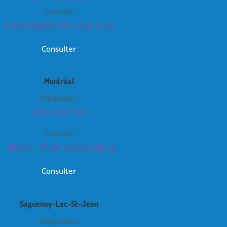
Courriel:
monteregie@nourri-source.org
Consulter
Montréal
Téléphone:
(514) 948-5160
Courriel:
info@nourrisourcemontreal.org
Consulter
Saguenay-Lac-St-Jean
Téléphone: