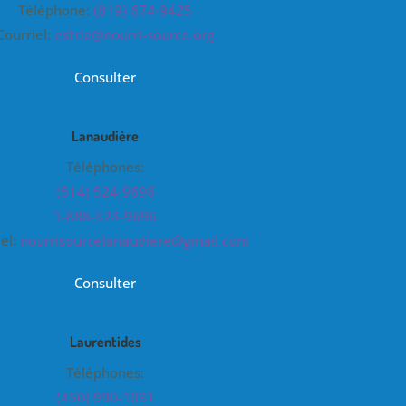
Téléphone:
(819) 674-9425
Courriel:
estrie@nourri-source.org
Consulter
Lanaudière
Téléphones:
(514) 524-9696
1-888-524-9696
iel:
nourrisourcelanaudiere@gmail.com
Consulter
Laurentides
Téléphones:
(450) 990-1031