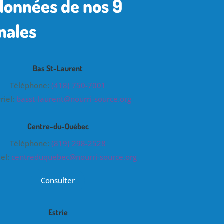
données de nos 9
nales
Bas St-Laurent
Téléphone:
(418) 750-7001
riel:
basst-laurent@nourri-source.org
Centre-du-Québec
Téléphone:
(819) 298-2528
iel:
centreduquebec@nourri-source.org
Consulter
Estrie