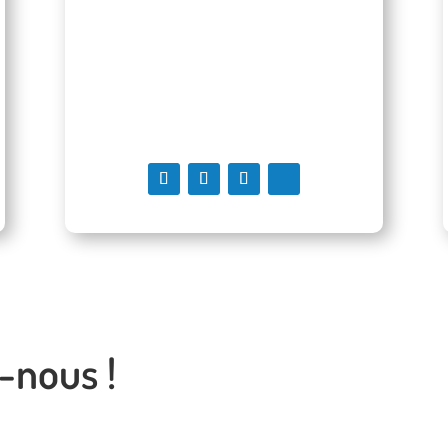
La Fédération Nourri-Source
514 948-9877
/
1 866 948-5160
info@nourri-source.org
-nous !