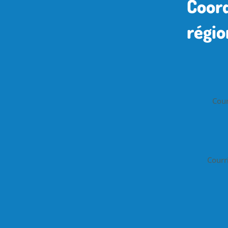
Coor
régio
Cour
Courr