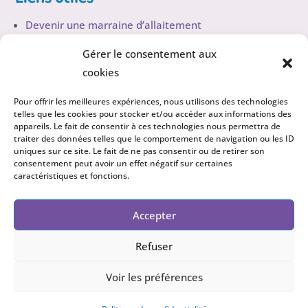
Devenir une marraine d’allaitement
Trouver une marraine d’allaitement
Gérer le consentement aux
cookies
Politique de confidentialité
Pour offrir les meilleures expériences, nous utilisons des technologies
telles que les cookies pour stocker et/ou accéder aux informations des
appareils. Le fait de consentir à ces technologies nous permettra de
traiter des données telles que le comportement de navigation ou les ID
Suivez-nous sur nos réseaux sociaux!
uniques sur ce site. Le fait de ne pas consentir ou de retirer son
consentement peut avoir un effet négatif sur certaines
caractéristiques et fonctions.
Accepter
Refuser
Voir les préférences
Création du site internet par Pixocreation