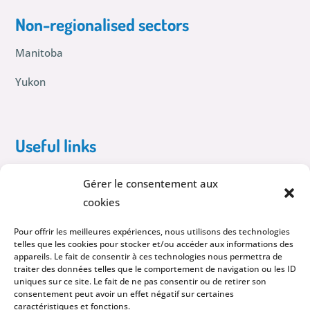
Non-regionalised sectors
Manitoba
Yukon
Useful links
Become a breastfeeding support volunteer
Gérer le consentement aux
Find a breastfeeding support volunteer
cookies
Pour offrir les meilleures expériences, nous utilisons des technologies
Privacy policy
telles que les cookies pour stocker et/ou accéder aux informations des
appareils. Le fait de consentir à ces technologies nous permettra de
traiter des données telles que le comportement de navigation ou les ID
uniques sur ce site. Le fait de ne pas consentir ou de retirer son
Follow us on our social networks!
consentement peut avoir un effet négatif sur certaines
caractéristiques et fonctions.