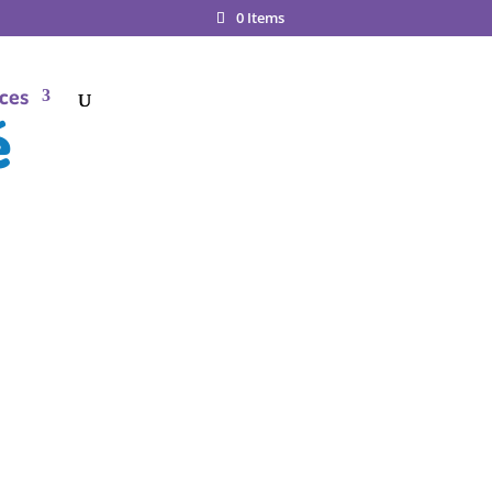
0 Items
ces
é