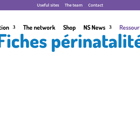
Useful sites
The team
Contact
tion
The network
Shop
NS News
Ressour
Fiches périnatalit