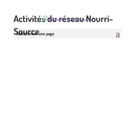
Activités du réseau Nourri-
Source
Sélectionner une page