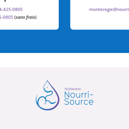
4-425-0805
monteregie@nourri
5-0805
(
sans frais
)