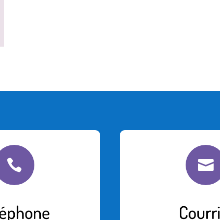


léphone
Courri