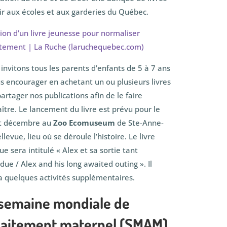
rir aux écoles et aux garderies du Québec.
ion d’un livre jeunesse pour normaliser
aitement | La Ruche (laruchequebec.com)
invitons tous les parents d’enfants de 5 à 7 ans
s encourager en achetant un ou plusieurs livres
partager nos publications afin de le faire
ître. Le lancement du livre est prévu pour le
t décembre au
Zoo Ecomuseum
de Ste-Anne-
llevue, lieu où se déroule l’histoire. Le livre
gue sera intitulé « Alex et sa sortie tant
due / Alex and his long awaited outing ». Il
ra quelques activités supplémentaires.
 semaine mondiale de
llaitement maternel (SMAM)