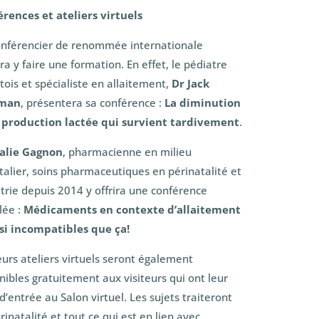
rences et ateliers virtuels
nférencier de renommée internationale
ra y faire une formation. En effet, le pédiatre
tois et spécialiste en allaitement,
Dr Jack
man
, présentera sa conférence :
La diminution
 production lactée qui survient tardivement
.
alie Gagnon
, pharmacienne en milieu
talier, soins pharmaceutiques en périnatalité et
trie depuis 2014 y offrira une conférence
lée :
Médicaments en contexte d’allaitement
 si incompatibles que ça!
eurs ateliers virtuels seront également
nibles gratuitement aux visiteurs qui ont leur
 d’entrée au Salon virtuel. Les sujets traiteront
rinatalité et tout ce qui est en lien avec