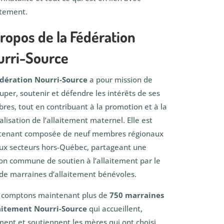
aitement.
ropos de la Fédération
urri-Source
édération Nourri-Source
a pour mission de
uper, soutenir et défendre les intérêts de ses
es, tout en contribuant à la promotion et à la
lisation de l’allaitement maternel. Elle est
tenant composée de neuf membres régionaux
ux secteurs hors-Québec, partageant une
on commune de soutien à l’allaitement par le
 de marraines d’allaitement bénévoles.
 comptons maintenant plus de
750 marraines
laitement Nourri-Source
qui accueillent,
ment et soutiennent les mères qui ont choisi