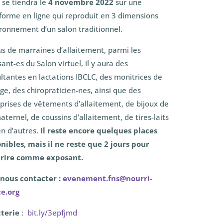
 se tiendra le
4 novembre 2022
sur une
forme en ligne qui reproduit en 3 dimensions
ironnement d’un salon traditionnel.
us de marraines d’allaitement, parmi les
ant-es du Salon virtuel, il y aura des
ltantes en lactations IBCLC, des monitrices de
ge, des chiropraticien-nes, ainsi que des
prises de vêtements d’allaitement, de bijoux de
maternel, de coussins d’allaitement, de tires-laits
en d’autres.
Il reste encore quelques places
nibles, mais il ne reste que 2 jours pour
scrire comme exposant.
nous contacter :
evenement.fns@nourri-
e.org
tterie
:
bit.ly/3epfjmd