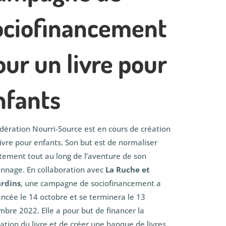
ociofinancement
our un livre pour
nfants
dération Nourri-Source est en cours de création
livre pour enfants. Son but est de normaliser
aitement tout au long de l’aventure de son
nnage. En collaboration avec
La Ruche et
ardins
, une campagne de sociofinancement a
ancée le 14 octobre et se terminera le 13
bre 2022. Elle a pour but de financer la
sation du livre et de créer une banque de livres