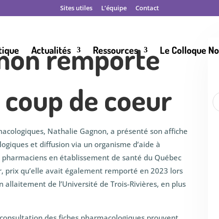
Sites utiles
L’équipe
Contact
gnon remporte
tique
Actualités
Ressources
Le Colloque N
x coup de coeur
macologiques, Nathalie Gagnon, a présenté son affiche
logiques et diffusion via un organisme d’aide à
des pharmaciens en établissement de santé du Québec
r, prix qu’elle avait également remporté en 2023 lors
n allaitement de l’Université de Trois-Rivières, en plus
la consultation des fiches pharmacologiques prouvent