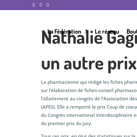
Nathalie Ga
La Fédération
Le réseau
Bou
un autre pri
La pharmacienne qui rédige les fiches phar
sur l’élaboration de fiches-conseil pharmaco
l’allaitement au congrès de l’Association 
(APES). Elle a remporté le prix Coup de coeu
du Congrès international interdisciplinaire e
du premier prix du jury.
Tous ces prix, en plus des statistiques sur 