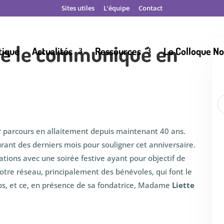
Sites utiles
L’équipe
Contact
lire le communiqué en
tique
Actualités
Ressources
Le Colloque N
ur parcours en allaitement depuis maintenant 40 ans.
urant des derniers mois pour souligner cet anniversaire.
ations avec une soirée festive ayant pour objectif de
otre réseau, principalement des bénévoles, qui font le
ps, et ce, en présence de sa fondatrice, Madame
Liette