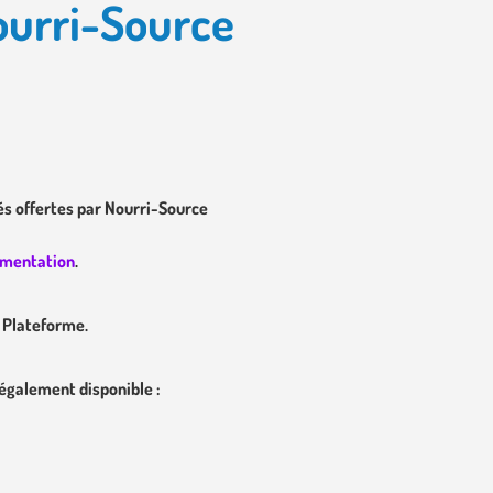
ourri-Source
és offertes par Nourri-Source
umentation
.
e Plateforme.
également disponible :